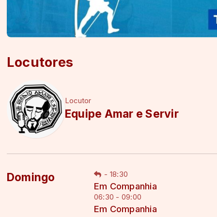
Locutores
Locutor
Equipe Amar e Servir
-
18:30
Domingo
Em Companhia
06:30 - 09:00
Em Companhia