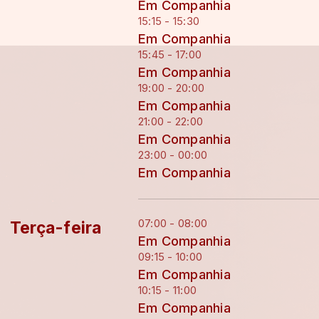
Em Companhia
15:15 - 15:30
Em Companhia
15:45 - 17:00
Em Companhia
19:00 - 20:00
Em Companhia
21:00 - 22:00
Em Companhia
23:00 - 00:00
Em Companhia
07:00 - 08:00
Terça-feira
Em Companhia
09:15 - 10:00
Em Companhia
10:15 - 11:00
Em Companhia