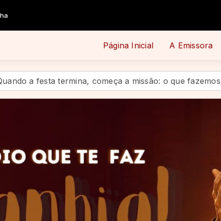
Página Inicial
A Emissora
ermina, começa a missão: o que fazemos com o legado de