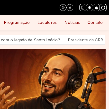
Tocando agora: Vinheta Padre Roberto Padilha
Programação
Locutores
Notícias
Contato
 Santo Inácio?
Presidente da CRB nomeada consultora