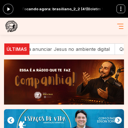
 19:00 -
Tocando agora: brasiliano_2_2 (41)
Boletim Vaticano com Vati
ração a anunciar Jesus no ambiente digital
ÚLTIMAS
Quando a