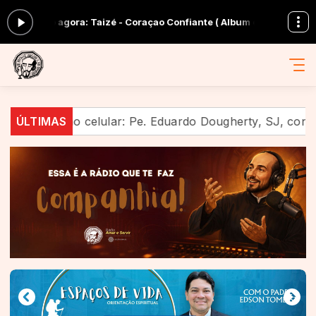
ocando agora: Taizé - Coraçao Confiante ( Album completo )
Em Comp
estúdio ao celular: Pe. Eduardo Dougherty, SJ, convoca 
ÚLTIMAS