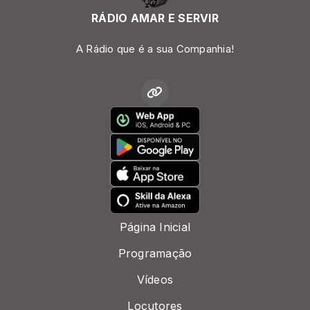
RÁDIO AMAR E SERVIR
A Rádio que é a sua Companhia!
Página Inicial
Programação
Vídeos
Locutores