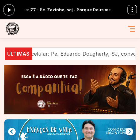
 agora: 77 - Pe. Zezinho, scj - Porque Deus me chamou
Em Companhi
dio ao celular: Pe. Eduardo Dougherty, SJ, convoca uma
ÚLTIMAS