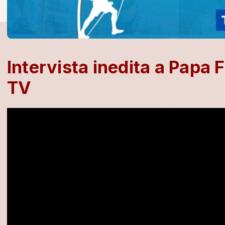
Intervista inedita a Papa
TV