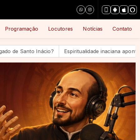
Programação
Locutores
Notícias
Contato
cio?
Espiritualidade inaciana aponta caminhos de es