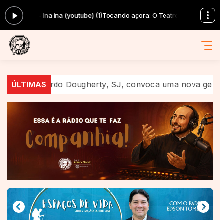
- Ina ina (youtube) (1)
Tocando agora: O Teatro Mágico - Canção da Terra 
rdo Dougherty, SJ, convoca uma nova geração a anunciar
ÚLTIMAS