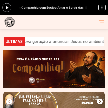
Em Companhia com Equipe Amar e Servir das 18:30 às 18:30 -
Tocand
a geração a anunciar Jesus no ambiente digital
ÚLTIMAS
Quan