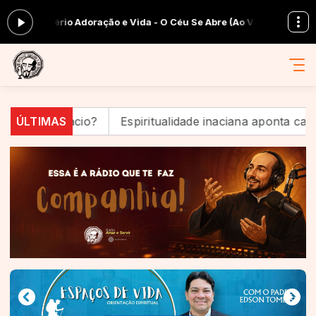
nistério Adoração e Vida - O Céu Se Abre (Ao Vivo)
Em Companhia com
nto Inácio?
ÚLTIMAS
Espiritualidade inaciana aponta caminhos