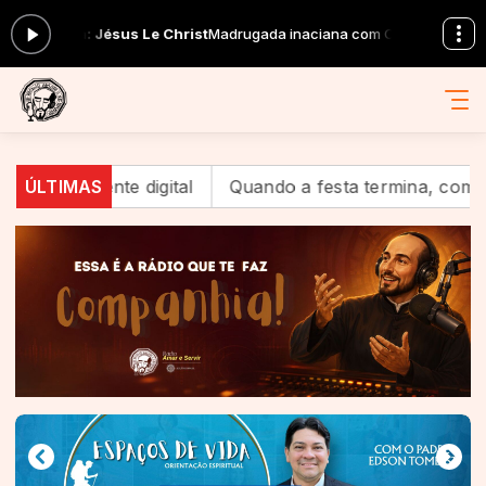
Jésus Le Christ
Madrugada inaciana com Comunidade Taizé das 00:00
igital
ÚLTIMAS
Quando a festa termina, começa a missão: o q