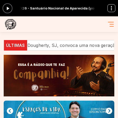
acional de Aparecida (youtube)
Em Companhia com Equipe Amar e Servi
herty, SJ, convoca uma nova geração a anunciar Jesus n
ÚLTIMAS