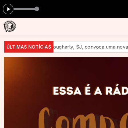
Mistura Fina com Parceiros Rá
ougherty, SJ, convoca uma nova geração a anunciar Jesus
ÚLTIMAS NOTÍCIAS